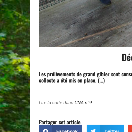
Déc
Les prélèvements de grand gibier sont consé
collecte a été mis en place. (…)
Lire la suite dans
CNA n°9
Partager cet article
Facebook
Twitter