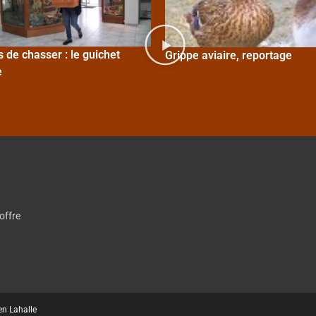
 de chasser : le guichet
Grippe aviaire, reportage
e
offre
en Lahalle