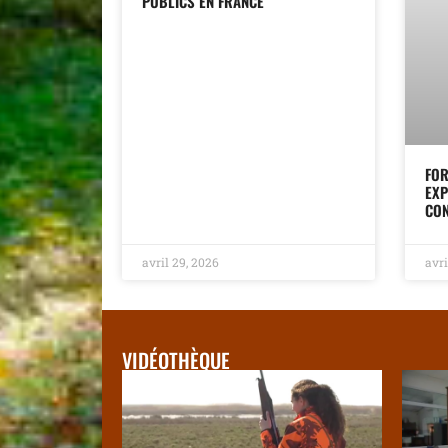
PUBLICS EN FRANCE
FOR
EXP
CON
avril 29, 2026
avri
VIDÉOTHÈQUE