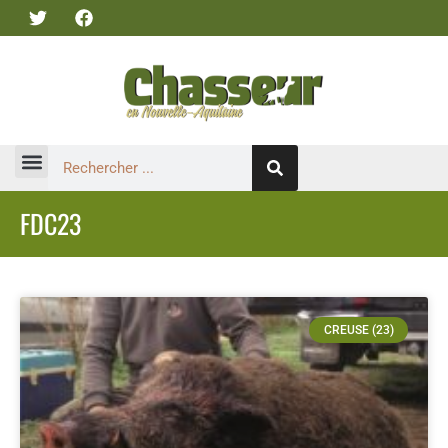
ABONNEZ-VOUS !
FDC23
CREUSE (23)