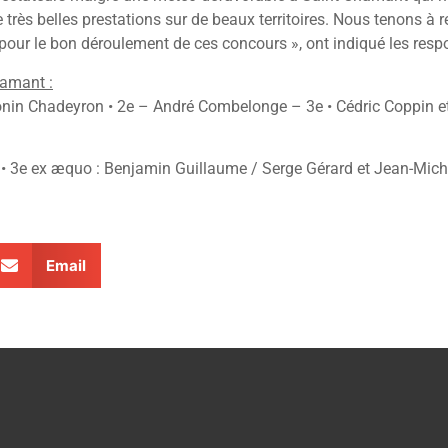
très belles prestations sur de beaux territoires. Nous tenons à r
 pour le bon déroulement de ces concours », ont indiqué les res
hamant :
onin Chadeyron • 2e – André Combelonge – 3e • Cédric Coppin e
e • 3e ex æquo : Benjamin Guillaume / Serge Gérard et Jean-Mic
Email