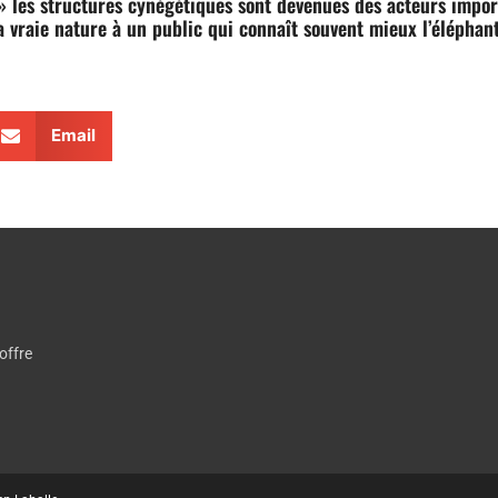
 » les structures cynégétiques sont devenues des acteurs impor
la vraie nature à un public qui connaît souvent mieux l’éléphant
Email
offre