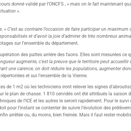
cours donné validé par l’ONCFS ,
« mais on le fait maintenant quat
ituation ».
e.
« C’est au contraire l’occasion de faire participer un maximum d
responsabilisés et d’avoir la joie d’admirer de très nombreux anim
tages sur l’ensemble du département.
upération des pattes arrière des faons. Elles sont mesurées ce q
longueur augmente, c’est la preuve que le territoire peut accueilli
ant une carence, on doit réduire les populations, augmenter donc 
répertoriées et sur l’ensemble de la Vienne.
ttes de 1 m2 où les techniciens iront relever les signes d’abrou
ur le plan de chasse. 1 810 cervidés ont été attribués la saison d
niques de l’ICE et les autres le seront rapidement. Pour le suiv
doit pour l’instant se contenter de suivre l’évolution des prélève
in arrêtée ou, du moins, bien freinée. Mais il faut rester mobilis